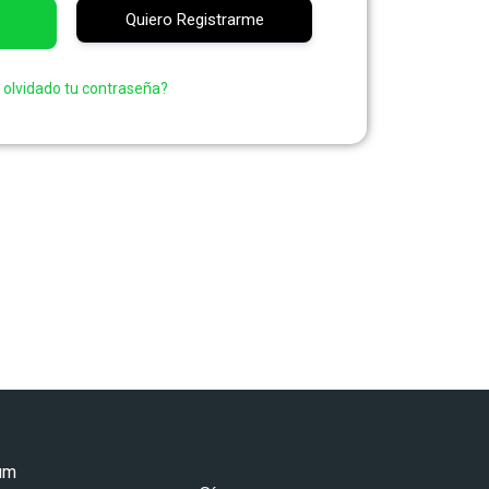
Quiero Registrarme
 olvidado tu contraseña?
num