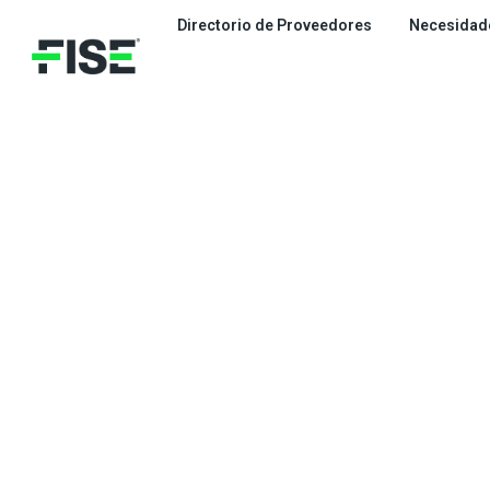
Ir
Directorio de Proveedores
Necesidad
al
contenido
Ingresa al
HUB de l
eléctrica.