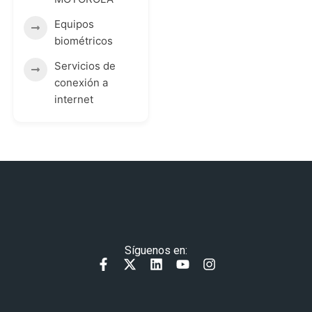
Equipos
biométricos
Servicios de
conexión a
internet
Síguenos en:
F
X
L
Y
I
a
-
i
o
n
c
t
n
u
s
e
w
k
t
t