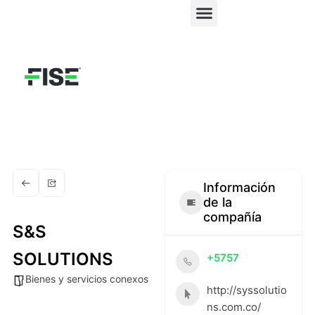
Ir
al
Directorio de Proveedores
Ingresar al HUB
contenido
Información
de la
compañía
S&S
SOLUTIONS
+5757
Bienes y servicios conexos
http://syssolutio
ns.com.co/